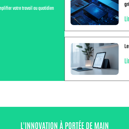
gr
plifier votre travail au quotidien
Li
Le
Li
L'INNOVATION À PORTÉE DE MAIN